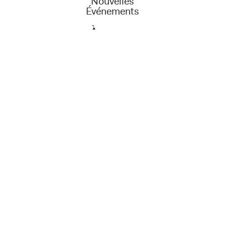
Nouvelles
Événements
À propos
Mission
Plan stratégique
Équipe
Patients
Partenaires
Blogue
Contact
English