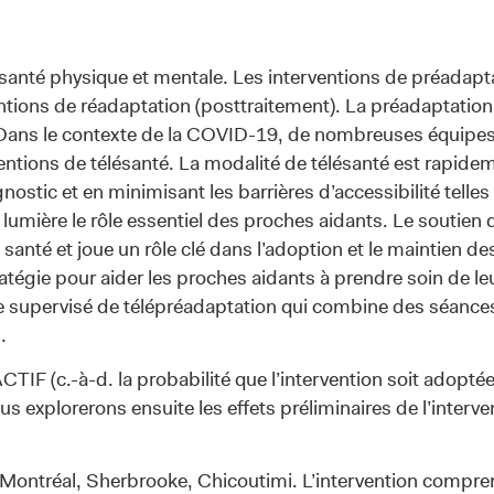
 santé physique et mentale. Les interventions de préadapt
ntions de réadaptation (posttraitement). La préadaptati
ial. Dans le contexte de la COVID-19, de nombreuses équip
rventions de télésanté. La modalité de télésanté est rapid
gnostic et en minimisant les barrières d’accessibilité telle
ière le rôle essentiel des proches aidants. Le soutien de
santé et joue un rôle clé dans l’adoption et le maintien des
atégie pour aider les proches aidants à prendre soin de le
upervisé de télépréadaptation qui combine des séances 
.
ACTIF (c.-à-d. la probabilité que l’intervention soit adopté
s explorerons ensuite les effets préliminaires de l’interv
 Montréal, Sherbrooke, Chicoutimi. L’intervention compren