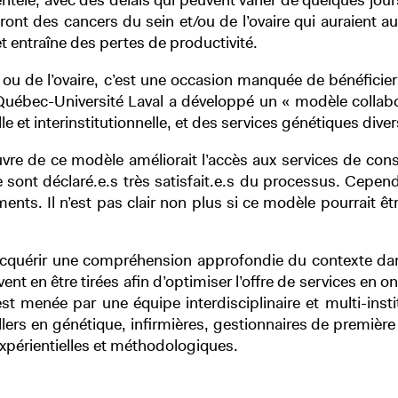
lientèle, avec des délais qui peuvent varier de quelques jou
ont des cancers du sein et/ou de l’ovaire qui auraient a
et entraîne des pertes de productivité.
n ou de l’ovaire, c’est une occasion manquée de bénéficier
uébec-Université Laval a développé un « modèle collab
le et interinstitutionnelle, et des services génétiques diver
re de ce modèle améliorait l’accès aux services de consei
se sont déclaré.e.s très satisfait.e.s du processus. Cepen
nts. Il n’est pas clair non plus si ce modèle pourrait êt
d’acquérir une compréhension approfondie du contexte d
nt en être tirées afin d’optimiser l’offre de services en
t menée par une équipe interdisciplinaire et multi-inst
ers en génétique, infirmières, gestionnaires de première 
xpérientielles et méthodologiques.